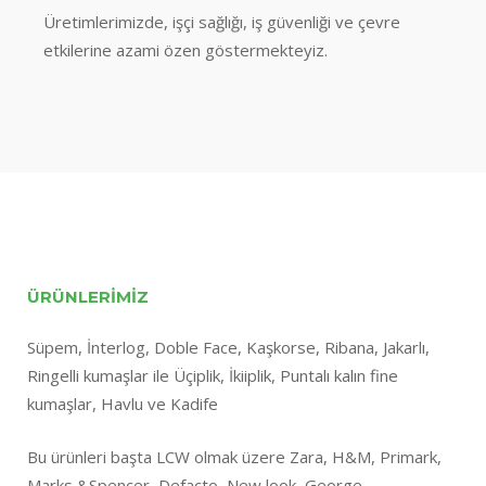
Üretimlerimizde, işçi sağlığı, iş güvenliği ve çevre
etkilerine azami özen göstermekteyiz.
ÜRÜNLERİMİZ
Süpem, İnterlog, Doble Face, Kaşkorse, Ribana, Jakarlı,
Ringelli kumaşlar ile Üçiplik, İkiiplik, Puntalı kalın fine
kumaşlar, Havlu ve Kadife
Bu ürünleri başta LCW olmak üzere Zara, H&M, Primark,
Marks &Spencer, Defacto, New look, George